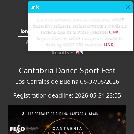
Info
Las inscripciones para las categorías WDSF
deberán realizarse exclusivamente a través del
Home
Registration
Competition Rules
sistema CRS de la WDSF (website:
LINK
)
Registration for WDSF categories should be
Adjudicators
Payments
Start lists
done by WDSF CRS (website:
LINK
)
Results
Cantabria Dance Sport Fest
Los Corrales de Buelna 06-07/06/2026
Registration deadline:
2026-05-31 23:55